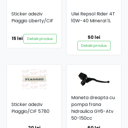
Sticker adeziv
Ulei Repsol Rider 4T
Piaggio Liberty/CIF
10W-40 Mineral 1L
50 lei
15 lei
Detalii produs
Detalii produs
Maneta dreapta cu
Sticker adeziv
pompa frana
Piaggio/CIF 5780
hidraulica GY6-Atv
50-150cc
20 lei
60 lei