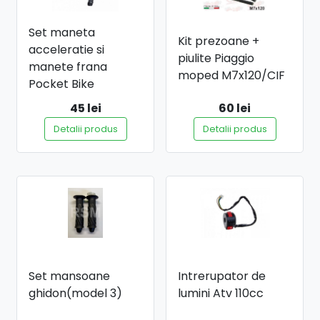
Set maneta
Kit prezoane +
acceleratie si
piulite Piaggio
manete frana
moped M7x120/CIF
Pocket Bike
45 lei
60 lei
Detalii produs
Detalii produs
Set mansoane
Intrerupator de
ghidon(model 3)
lumini Atv 110cc