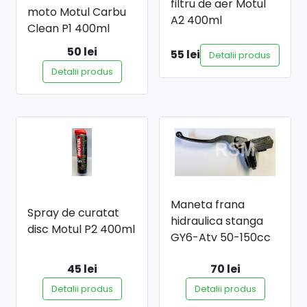
filtru de aer Motul
moto Motul Carbu
A2 400ml
Clean P1 400ml
50 lei
55 lei
Detalii produs
Detalii produs
Maneta frana
Spray de curatat
hidraulica stanga
disc Motul P2 400ml
GY6-Atv 50-150cc
45 lei
70 lei
Detalii produs
Detalii produs