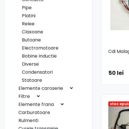
Pipe
Platini
Relee
Claxoane
Butoane
Electromotoare
Cdi Mala
Bobine Inductie
Diverse
Condensatori
50 lei
Statoare
Elemente caroserie
Filtre
Elemente frana
stoc epui
Carburatoare
Rulmenti
Curele transmisie