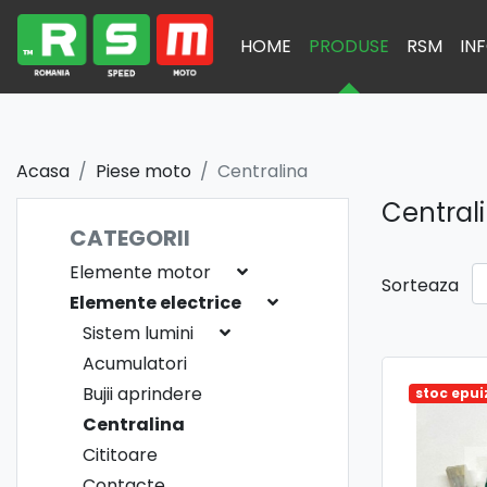
HOME
PRODUSE
RSM
INF
Acasa
Piese moto
Centralina
Central
CATEGORII
Elemente motor
Sorteaza
Elemente electrice
Sistem lumini
Acumulatori
Bujii aprindere
stoc epui
Centralina
Cititoare
Contacte