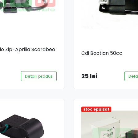
io Zip-Aprilia Scarabeo
Cdi Baotian 50cc
25 lei
Detalii produs
Deta
stoc epuizat