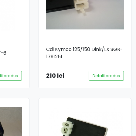
Cdi Kymco 125/150 Dink/LX SGR-
Y-6
1791251
210 lei
lii produs
Detalii produs