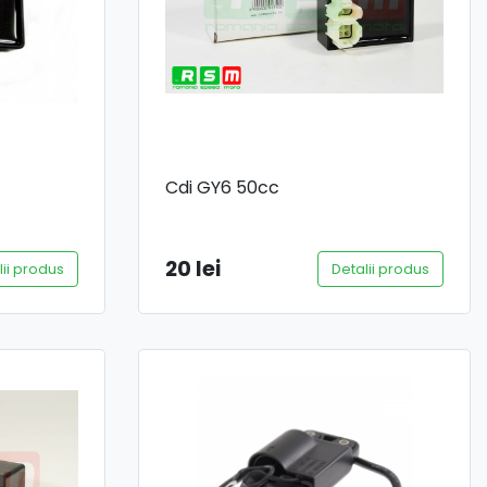
Cdi GY6 50cc
20 lei
lii produs
Detalii produs