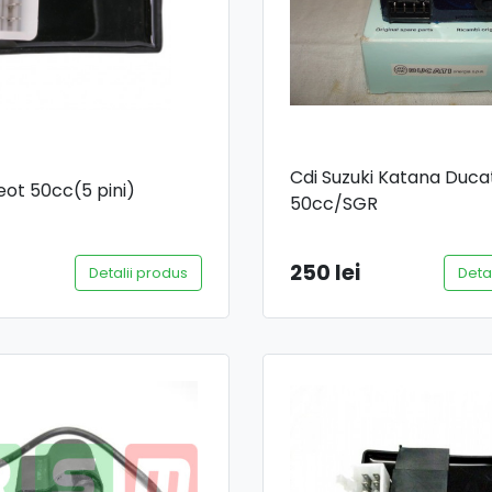
Cdi Suzuki Katana Ducat
eot 50cc(5 pini)
50cc/SGR
250 lei
Detalii produs
Deta