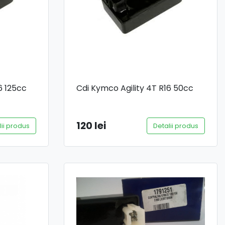
6 125cc
Cdi Kymco Agility 4T R16 50cc
120 lei
lii produs
Detalii produs