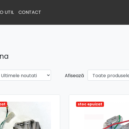
O UTIL
CONTACT
ina
Afisează
zat
stoc epuizat