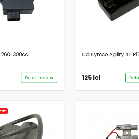
ai 260-300cc
Cdi Kymco Agility 4T R1
125 lei
Detalii produs
Deta
zat