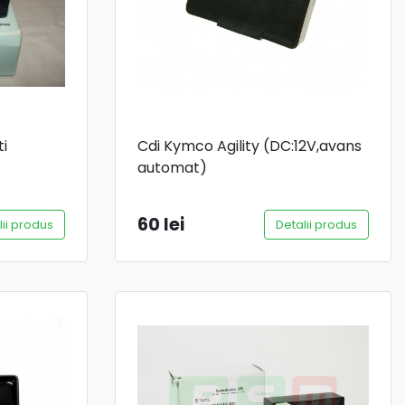
i
Cdi Kymco Agility (DC:12V,avans
automat)
60 lei
lii produs
Detalii produs