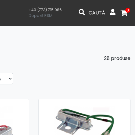
+40 (773) 715 086
0
CAUTĂ
Depozit RSM
28 produse