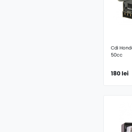
Cdi Hond
50cc
180 lei