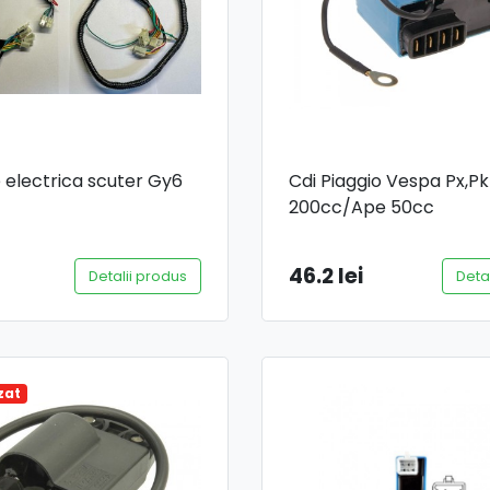
e electrica scuter Gy6
Cdi Piaggio Vespa Px,P
200cc/Ape 50cc
46.2 lei
Detalii produs
Deta
zat