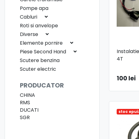
Pompe apa
Cabluri
Roti si anvelope
Diverse
Elemente pornire
Instalati
Piese Second Hand
4T
Scutere benzina
Scuter electric
100 lei
PRODUCATOR
CHINA
RMS
DUCATI
stoc epui
SGR