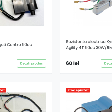
Rezistenta electrica K
guti Centro 50cc
Agility 4T 50cc 30W/RM
60 lei
Detalii produs
Deta
zat
stoc epuizat