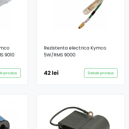
ymco
Rezistenta electrica Kymco
S 9010
5W/RMS 9000
42 lei
lii produs
Detalii produs