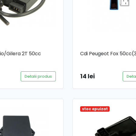
io/Gilera 2T 50cc
Cdi Peugeot Fox 50cc(3
14 lei
Detalii produs
Deta
stoc epuizat