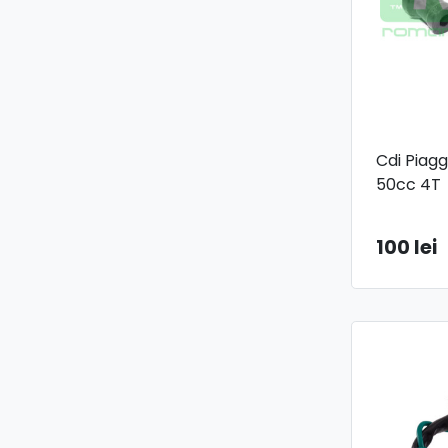
Cdi Piagg
50cc 4T
100 lei