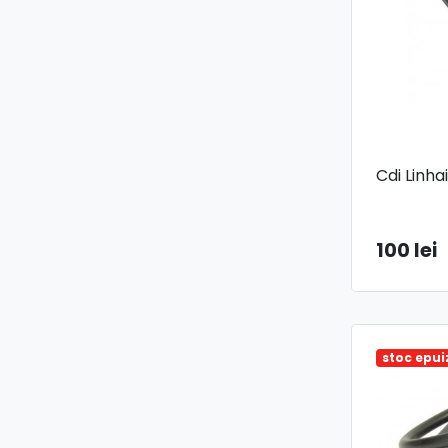
Cdi Linh
100 lei
stoc epui