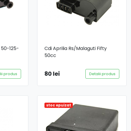
k 50-125-
Cdi Aprilia Rs/Malaguti Fifty
50cc
80 lei
lii produs
Detalii produs
stoc epuizat