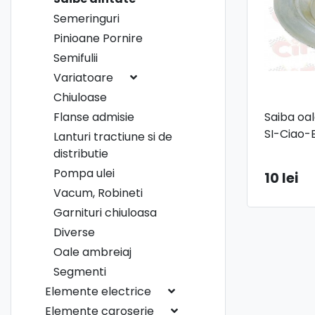
Semeringuri
Pinioane Pornire
Semifulii
Variatoare
Chiuloase
Flanse admisie
Saiba oal
SI-Ciao-
Lanturi tractiune si de
distributie
Pompa ulei
10 lei
Vacum, Robineti
Garnituri chiuloasa
Diverse
Oale ambreiaj
Segmenti
Elemente electrice
Elemente caroserie