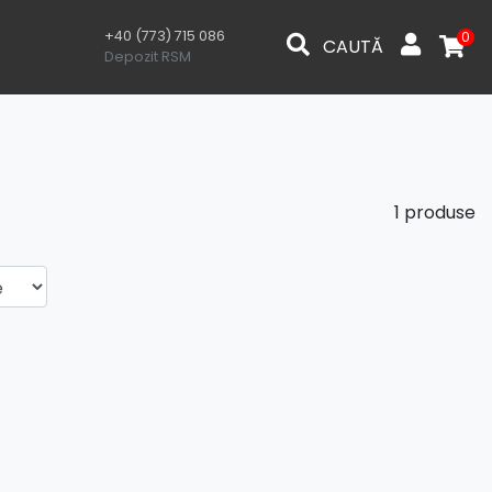
+40 (773) 715 086
0
CAUTĂ
Depozit RSM
1 produse