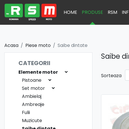
HOME
PRODUSE
RSM
INF
Acasa
Piese moto
Saibe dintate
Saibe d
CATEGORII
Elemente motor
Sorteaza
Pistoane
Set motor
Ambielaj
Ambreaje
Fulii
Muzicute
Saibe dintate