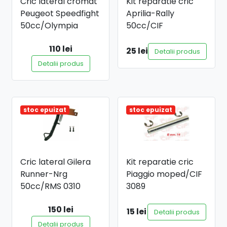
Cric lateral cromat
Kit reparatie cric
Peugeot Speedfight
Aprilia-Rally
50cc/Olympia
50cc/CIF
110 lei
25 lei
Detalii produs
Detalii produs
stoc epuizat
stoc epuizat
Cric lateral Gilera
Kit reparatie cric
Runner-Nrg
Piaggio moped/CIF
50cc/RMS 0310
3089
150 lei
15 lei
Detalii produs
Detalii produs