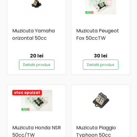
Muzicuta Yamaha
Muzicuta Peugeot
orizontal 50cc
Fox 50ccTW
20 lei
30 lei
Detalii produs
Detalii produs
stoc epuizat
Muzicuta Honda NSR
Muzicuta Piaggio
50cc/TW
Typhoon 50cc