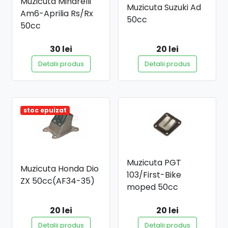
Muzicuta Minarelli
Muzicuta Suzuki Ad
Am6-Aprilia Rs/Rx
50cc
50cc
30 lei
20 lei
Detalii produs
Detalii produs
stoc epuizat
Muzicuta PGT
Muzicuta Honda Dio
103/First-Bike
ZX 50cc(AF34-35)
moped 50cc
20 lei
20 lei
Detalii produs
Detalii produs