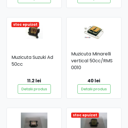
stoc epuizat
Muzicuta Minarelli
Muzicuta Suzuki Ad
vertical 50cc/RMS
50cc
0010
11.2 lei
40 lei
Detalii produs
Detalii produs
stoc epuizat