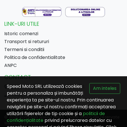
LINK-URI UTILE
Istoric comenzi
Transport si retururi
Termeni si conditii
Politica de confidentialitate
ANPC
CONTACT
Speed Moto SRL utilizează cookies
Str. Prof. Dr. Aurel Ardelean nr 141
Am inteles
pentru a personaliza și imbunătăți
+40 (773) 715 086
experiența ta pe site-ul nostru. Prin continuarea
navigării pe site-ul nostru confirmați acceptarea
utilizării fișierelor de tip cookie și a
politicii de
© 2026 Romania Speed Moto. Toate drepturile rezervate
confidențialitate
privind prelucrarea datelor cu
Webdesign by Icetech