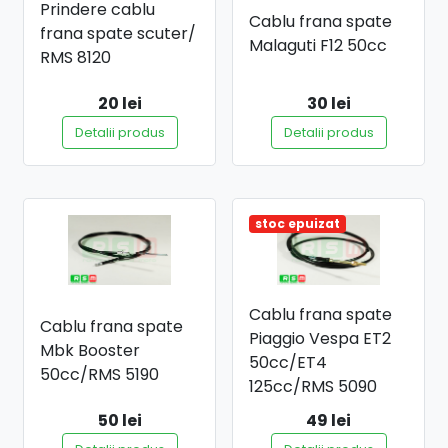
Prindere cablu
Cablu frana spate
frana spate scuter/
Malaguti F12 50cc
RMS 8120
20 lei
30 lei
Detalii produs
Detalii produs
stoc epuizat
Cablu frana spate
Cablu frana spate
Piaggio Vespa ET2
Mbk Booster
50cc/ET4
50cc/RMS 5190
125cc/RMS 5090
50 lei
49 lei