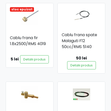
stoc epuizat
Cablu frana spate
Cablu frana fir
Malaguti F12
1.8x2500/RMS 4019
50cc/RMS 5140
50 lei
5 lei
Detalii produs
Detalii produs