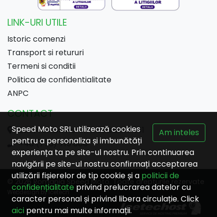
LINK-URI UTILE
Istoric comenzi
Transport si retururi
Termeni si conditii
Politica de confidentialitate
ANPC
CONTACT
Speed Moto SRL utilizează cookies
Str. Prof. Dr. Aurel Ardelean nr 141
Am inteles
pentru a personaliza și imbunătăți
+40 (773) 715 086
experiența ta pe site-ul nostru. Prin continuarea
navigării pe site-ul nostru confirmați acceptarea
utilizării fișierelor de tip cookie și a
politicii de
© 2026 Romania Speed Moto. Toate drepturile rezervate
confidențialitate
privind prelucrarea datelor cu
Webdesign by Icetech
caracter personal și privind libera circulație. Click
aici
pentru mai multe informații.